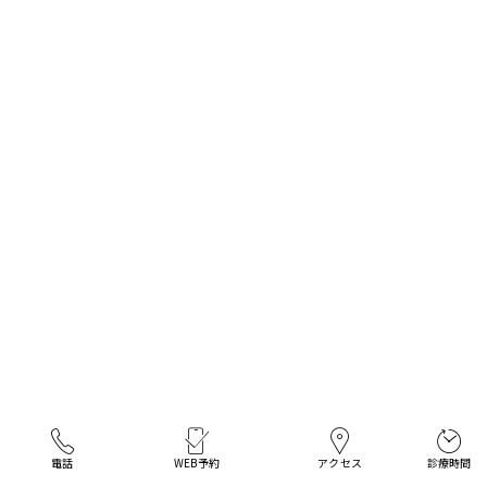
美
し
く
バ
ラ
ン
ス
の
と
れ
た
口
元
に
電話
WEB
予約
アクセス
診療時間