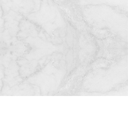
一般歯科
小児歯科
審美歯科
矯正歯科
（ホワイトニング）
歯周病
予防歯科